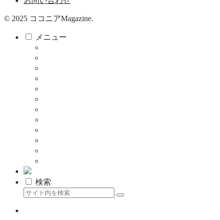
お問い合わせ
© 2025 ココニアMagazine.
メニュー
ココニア！
ココニア！ひろば
食べる・飲む
サロン
教育・子育て
健康
暮らし
お店
仕事
クーポン
メディア掲載について
資料はこちら
検索
ココニア最新記事をLINEで受け取る