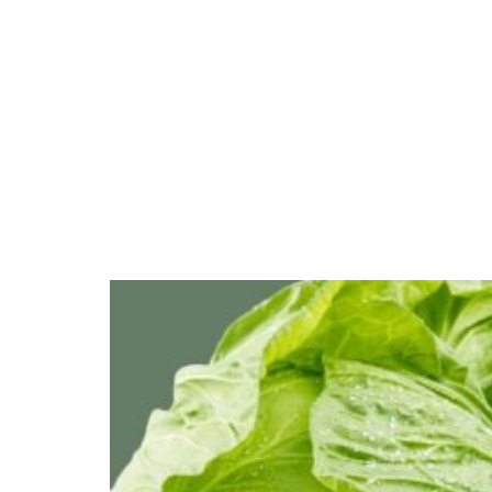
を通して、
市場まで行く価値がある。佐賀中央青果
を紹介しま
市場で出会った八百屋「弥栄」の魅力
2026.06.02
20
佐賀市鍋島町・佐賀中央青果市場内の八
百屋「弥栄」。店主自ら熊本県産を中心
に仕入れた新鮮な野菜や果物、市場なら
ではの価格、毎週土曜日開催の500円詰
め放題イベントの魅力をご紹介します。
2026.07.27