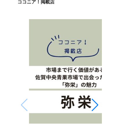
ココニア！掲載店
なぜ佐賀で
して井内能
能楽は700
の伝統芸能
名護屋城に
世流シテ方