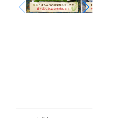
【2026年夏】佐賀で食べたい絶品かき氷
佐賀市歴史
3選｜お茶屋・製氷会社・パティシエが
讃で味わう
生み出す至福の一杯
どける時間
佐賀で美味しいかき氷を探している方必
佐賀市歴史
見！お茶屋が作る本格宇治金時、製氷会
した古民家
社が手がけるふわふわのかき氷、パティ
介。身体に
シエが仕上げる桃とアールグレイの贅沢
ランチ、香
な一杯をご紹介。ココニアおすすめの、
ー、心ほど
この夏ぜひ訪れたい佐賀のかき氷3選で
ニア！Maga
す。
2026.07.29
20
2026.08.05