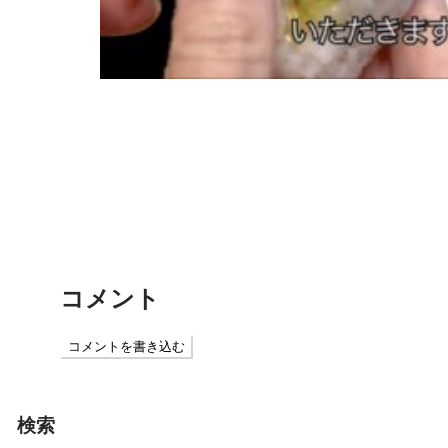
甘くて柔らかな春キャベツが１玉消え
る！簡単ナムル
切っても切れない因果のなかで――三月
の駅前、十三歳の震える手と交わした
「信頼」
コメント
コメントを書き込む
検索