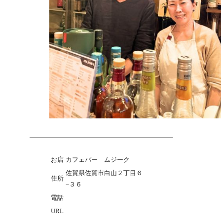
お店
カフェバー ムジーク
佐賀県佐賀市白山２丁目６
住所
−３６
電話
0952-29-2088
URL
http://areahot.jp/musik/