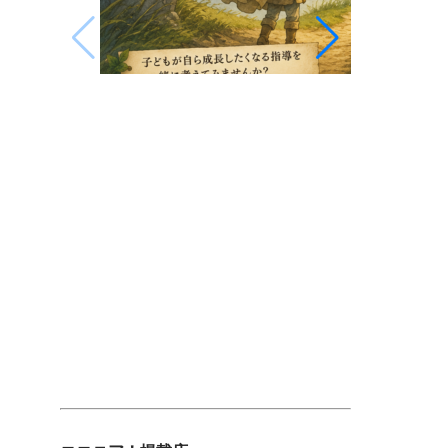
イソップ童話「北風と太陽」から考え
英語を学ぶだ
る、子どもを育てる本当の指導とは
年以上続く
イソップ童話「北風と太陽」を題材に、
表現力。
子どもの成長に本当に必要な指導とは何
古賀道場英
かを考察。厳しい指導と主体性を育む指
劇を融合し
導、それぞれの特徴を比較しながら、ス
す。プロの
ポーツハラスメントや教育の在り方につ
語力だけで
いて古賀道場の考えをお伝えします。
ニケーション
2026.07.28
年度生徒募
2026.07.03
20