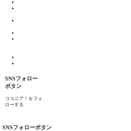
健康
師範のひと
り言
教育・子育
て
暮らし
細川 亮のと
いといとい
の森
趣味
食べる
SNSフォロー
ボタン
ココニア！をフォ
ローする
SNSフォローボタン