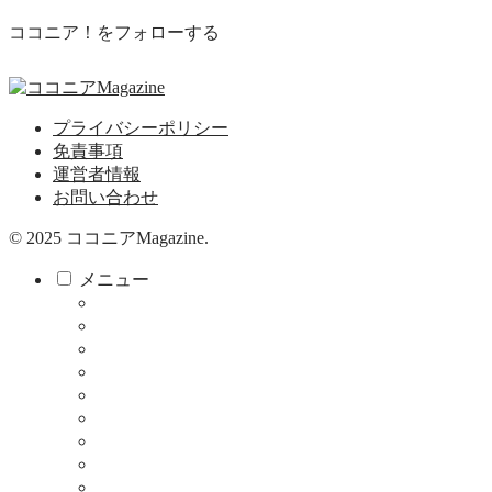
ココニア！をフォローする
プライバシーポリシー
免責事項
運営者情報
お問い合わせ
© 2025 ココニアMagazine.
メニュー
ココニア！
ココニア！ひろば
食べる・飲む
サロン
教育・子育て
健康
暮らし
お店
仕事