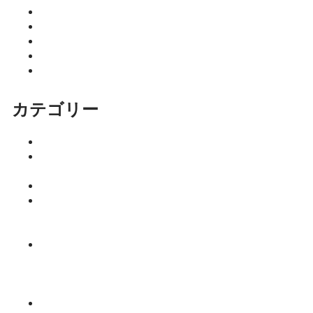
2026年1月
2025年12月
2025年11月
2025年10月
2025年9月
カテゴリー
イベント
ココニア！
掲載店
サロン
はるきのち
ょこっとマ
ネー塾
みっちーの
今日食べた
くなる活力
ご飯
仕事