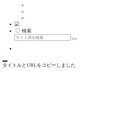
クーポン
メディア掲載について
資料はこちら
検索
ココニア最新記事をLINEで受け取る
タイトルとURLをコピーしました