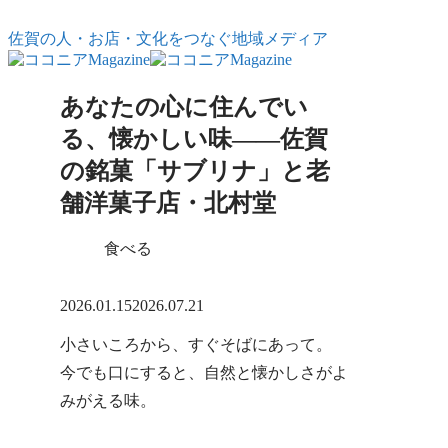
コンテンツへスキップ
佐賀の人・お店・文化をつなぐ地域メディア
あなたの心に住んでい
る、懐かしい味――佐賀
の銘菓「サブリナ」と老
舗洋菓子店・北村堂
食べる
X
Facebook
はてブ
LINE
コピー
2026.01.15
2026.07.21
小さいころから、すぐそばにあって。
今でも口にすると、自然と懐かしさがよ
みがえる味。