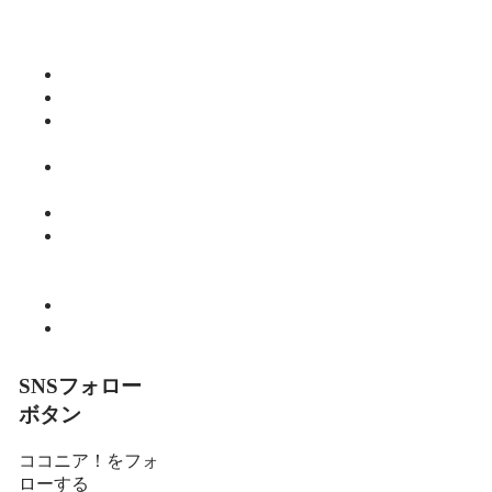
今日食べた
くなる活力
ご飯
仕事
健康
師範のひと
り言
教育・子育
て
暮らし
細川 亮のと
いといとい
の森
趣味
食べる
SNSフォロー
ボタン
ココニア！をフォ
ローする