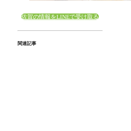
佐賀の情報をLINEで受け取る
関連記事
【2026年夏】佐賀で食べたい絶品かき氷
3選｜お茶屋・製氷会社・パティシエが
生み出す至福の一杯
佐賀で美味しいかき氷を探している方必
見！お茶屋が作る本格宇治金時、製氷会
社が手がけるふわふわのかき氷、パティ
シエが仕上げる桃とアールグレイの贅沢