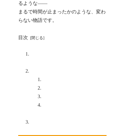
るような——
まるで時間が止まったかのような、変わ
らない物語です。
目次
佐賀で60年の歴史とともに生きて
きた銘菓「サブリナ」
北村堂のお菓子たち
サブリナ
ソフトケーキ
チュイール
レモンサブレ
お買い求めの方に