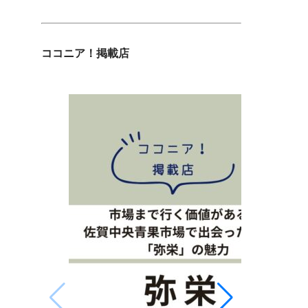
ココニア！掲載店
なぜ佐賀で
して井内能
能楽は700
の伝統芸能