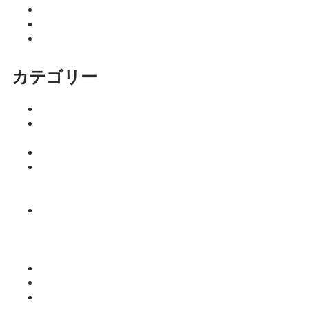
2025年11月
2025年10月
2025年9月
カテゴリー
イベント
ココニア！
掲載店
サロン
はるきのち
ょこっとマ
ネー塾
みっちーの
今日食べた
くなる活力
ご飯
仕事
健康
師範のひと