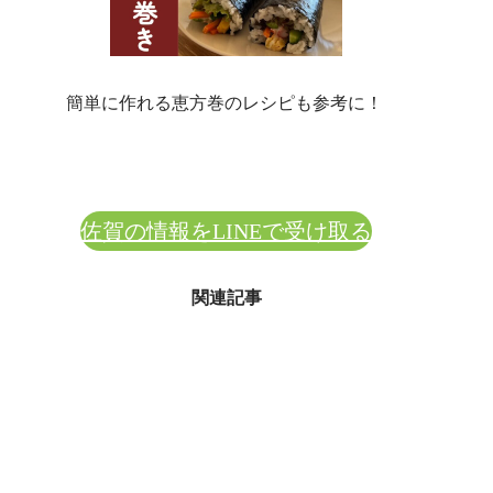
簡単に作れる恵方巻のレシピも参考に！
【みっちーの今日食べたくなる活力ご
飯】
佐賀の情報をLINEで受け取る
関連記事
なぜ佐賀で能楽なのか？秀吉と能楽、そ
して井内能舞台
能楽は700年以上の歴史を持つ日本最古