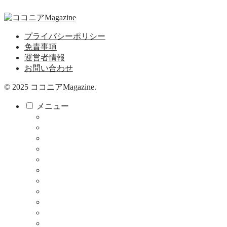
プライバシーポリシー
免責事項
運営者情報
お問い合わせ
© 2025 ココニアMagazine.
メニュー
ココニア！
ココニア！ひろば
食べる・飲む
サロン
教育・子育て
健康
暮らし
お店
仕事
クーポン
メディア掲載について