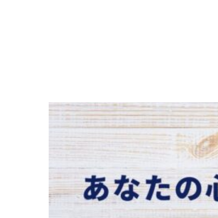
2026.06.02
20
佐賀市鍋島町・佐賀中央青果市場内の八
百屋「弥栄」。店主自ら熊本県産を中心
に仕入れた新鮮な野菜や果物、市場なら
ではの価格、毎週土曜日開催の500円詰
め放題イベントの魅力をご紹介します。
2026.07.27