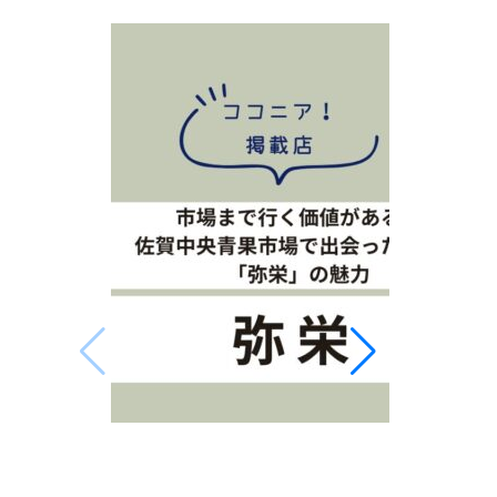
なぜ佐賀で
して井内能
能楽は700
の伝統芸能
名護屋城に
世流シテ方
を通して、
市場まで行く価値がある。佐賀中央青果
を紹介しま
市場で出会った八百屋「弥栄」の魅力