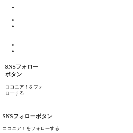
り言
教育・子育
て
暮らし
細川 亮のと
いといとい
の森
趣味
食べる
SNSフォロー
ボタン
ココニア！をフォ
ローする
SNSフォローボタン
ココニア！をフォローする