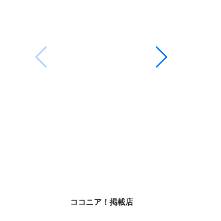
の伝統芸能。実は豊臣秀吉と佐賀・肥前
名護屋城には深い関わりがあります。観
世流シテ方能楽師・井内政德氏への取材
ココニア！
を通して、能楽と佐賀の知られざる歴史
日満喫する
を紹介します。
グルメ・佐
2026.06.02
2026.06.13
佐賀県唐津
め日帰りモ
望台、唐津
聖地巡礼、
部島まで地
す。
2026.05.27
20
ココニア！掲載店