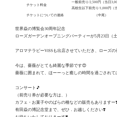
一般前売り/2,500円（当日3,0
チケット料金
高校生以下前売り/1,000円（当
チケットについての連絡
080-1762-7226
（中尾）
世界焱の博覧会30周年記念
ローズガーデンオープニングパーティーが5月23日（土
アロマテラピーViSSも出店させていただき、ローズ
今は、薔薇がとても綺麗な季節です😍
薔薇に囲まれて、ほーーっと癒しの時間を過ごされては
コンサート🎵
（前売り券が必要な方は、）
カフェ・お菓子やのばらの種などの販売もありますー❣
有田焱の博記念堂まで、ぜひ．お越しください❣️
お待ちいたしておりまーす❣️