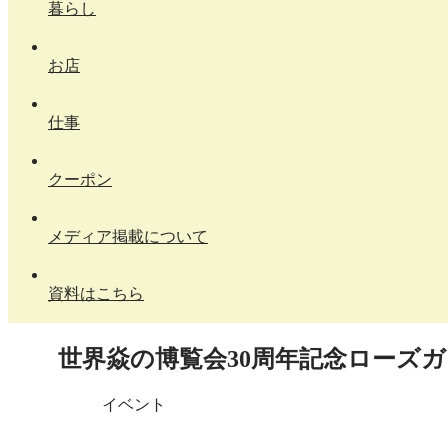
暮らし
お店
仕事
クーポン
メディア掲載について
資料はこちら
世界焱の博覧会30周年記念ローズ
イベント
X
Facebook
はてブ
LINE
コピー