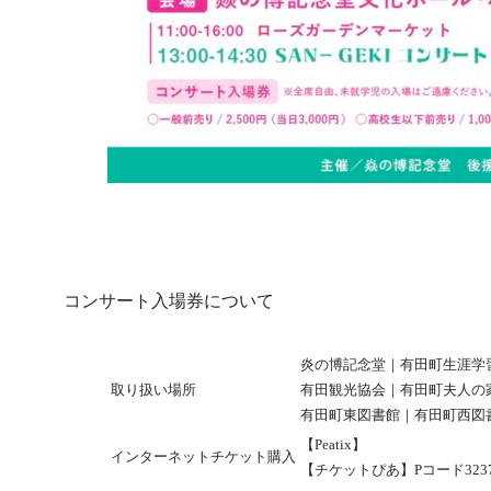
コンサート入場券について
炎の博記念堂｜有田町生涯学
取り扱い場所
有田観光協会｜有田町夫人の
有田町東図書館｜有田町西図
【Peatix】
https://rosegarden.p
インターネットチケット購入
【チケットぴあ】Pコード3237