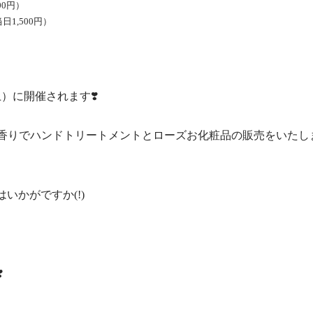
00円）
日1,500円）
）に開催されます❣️
の香りでハンドトリートメントとローズお化粧品の販売をいたしま
いかがですか(!)
️