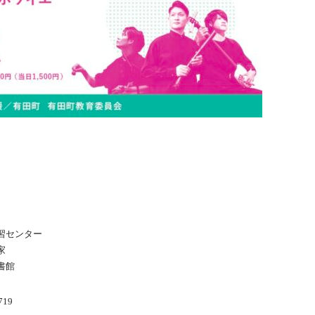
習センター
家
書館
eatix.com
19