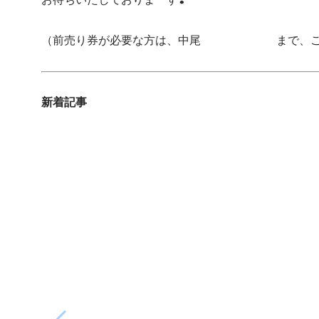
（前売り券が必要な方は、中尾
080-1762-7226
まで、
新着記事
簡単なのに本格派！家族が喜ぶ3種の焼きそばレシピ
「今日は何を作ろう？」と迷った日にぴったり。定番
きそばの3種類をご紹介。簡単・時短なのに家族みん
2026.08.06
2026.08.07