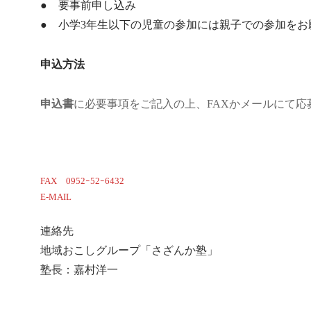
● 要事前申し込み
● 小学3年生以下の児童の参加には親子での参加をお
申込方法
申込書
に必要事項をご記入の上、FAXかメールにて応
hikoukitaikaimousikomisho
ダウンロード
FAX 0952ｰ52ｰ6432
E-MAIL
qe9y-kmr@asahi-net.or.jp
連絡先
地域おこしグループ「さざんか塾」
塾長：嘉村洋一
090-3326-1239