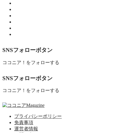
師範のひとり言
教育・子育て
暮らし
細川 亮のといといといの森
趣味
食べる
SNSフォローボタン
ココニア！をフォローする
SNSフォローボタン
ココニア！をフォローする
プライバシーポリシー
免責事項
運営者情報