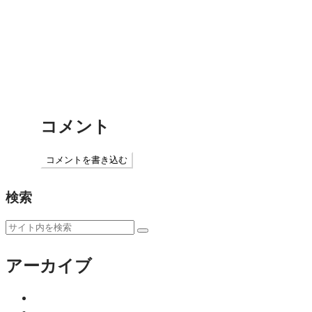
師範のひとり言Vol.2 ゴールが見えれば、道筋も見え
美容と健康・貯筋にも！全世代に届けたい鶏胸肉レシ
コメント
コメントを書き込む
検索
アーカイブ
2026年8月