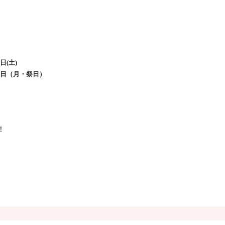
日(土)
24日（月・祭日）
！