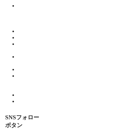
みっちーの
今日食べた
くなる活力
ご飯
仕事
健康
師範のひと
り言
教育・子育
て
暮らし
細川 亮のと
いといとい
の森
趣味
食べる
SNSフォロー
ボタン