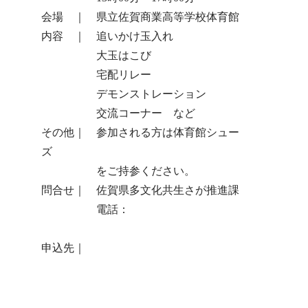
会場 ｜ 県立佐賀商業高等学校体育館
内容 ｜ 追いかけ玉入れ
大玉はこび
宅配リレー
デモンストレーション
交流コーナー など
その他｜ 参加される方は体育館シュー
ズ
をご持参ください。
問合せ｜ 佐賀県多文化共生さが推進課
電話：
0952-25-7328
佐賀さいこう国際運動会HP
申込先｜
申込フォーム
KISUリトルアンサンブル 第25回記念公