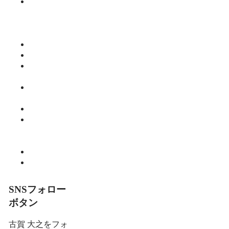
みっちーの
今日食べた
くなる活力
ご飯
仕事
健康
師範のひと
り言
教育・子育
て
暮らし
細川 亮のと
いといとい
の森
趣味
食べる
SNSフォロー
ボタン
古賀 大之をフォ