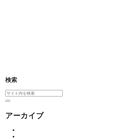
ている」から「気づい
た」へと変化する瞬間
に生まれます。古賀道
場の指導から見える
「気づきを促す教育」
の本質とは。師範が語
る、成長の真のきっか
けについて考えます。
師範のひとり言
教育・
子育て
検索
アーカイブ
2026年8月
2026年7月