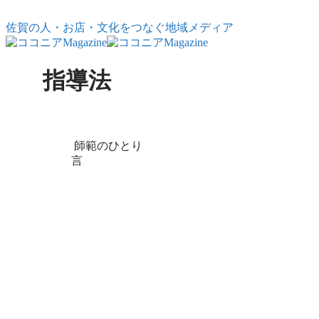
コンテンツへスキップ
佐賀の人・お店・文化をつなぐ地域メディア
指導法
X
Facebook
はてブ
LINE
コピー
師範のひとり
言
師範のひとり言
VOL.4 「知っ
てる」から「気
づき」に変化す
る成長
子どもの成長は「知っ