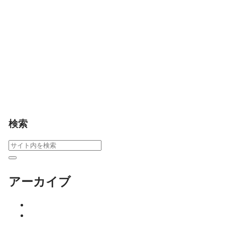
た息子との関係、周囲
からの言葉、自分を責
め続けた人生――。た
だ「そのまんまを聴
く」中で見えてき
た、“母親とは何か”を描
く「といといといの森
Vol.7」。
細川 亮のといといとい
の森
検索
アーカイブ
2026年8月
2026年7月