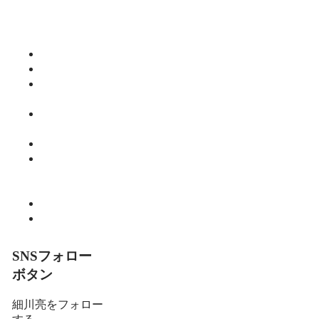
今日食べた
くなる活力
ご飯
仕事
健康
師範のひと
り言
教育・子育
て
暮らし
細川 亮のと
いといとい
の森
趣味
食べる
SNSフォロー
ボタン
細川亮をフォロー