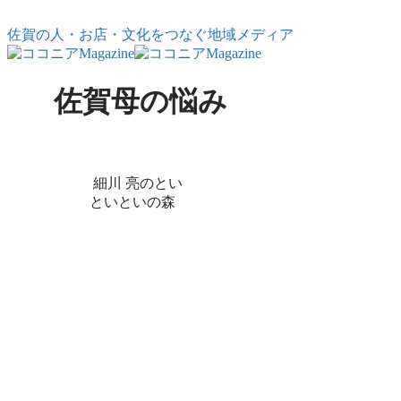
コンテンツへスキップ
佐賀の人・お店・文化をつなぐ地域メディア
佐賀母の悩み
X
Facebook
はてブ
LINE
コピー
細川 亮のとい
といといの森
といといとい
の森Vol.7｜母親
は 生んだだけ
で100億点
佐賀駅南口で出会った
一人の母親。40を超え