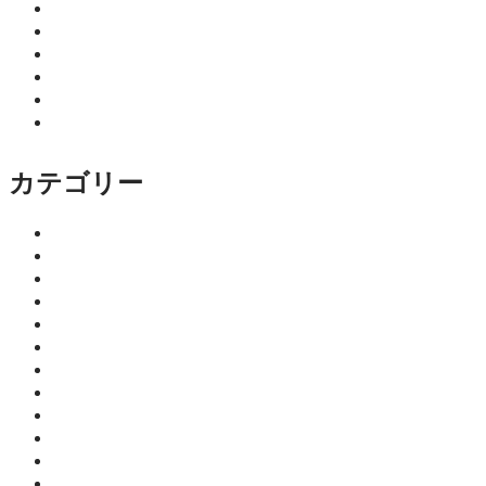
2026年2月
2026年1月
2025年12月
2025年11月
2025年10月
2025年9月
カテゴリー
イベント
ココニア！掲載店
サロン
はるきのちょこっとマネー塾
みっちーの今日食べたくなる活力ご飯
仕事
健康
師範のひとり言
教育・子育て
暮らし
細川 亮のといといといの森
趣味