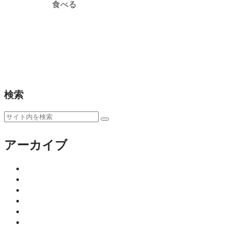
食べる
佐賀・愛敬町の裏路地で見つけた
佐賀市愛敬町の隠れ家『武八』は、旬の料理と炭火焼
り飲みや静かな夜にぴったりの癒しの居酒屋です。
食べる
検索
アーカイブ
2026年8月
2026年7月
2026年6月
2026年5月
2026年4月
2026年3月