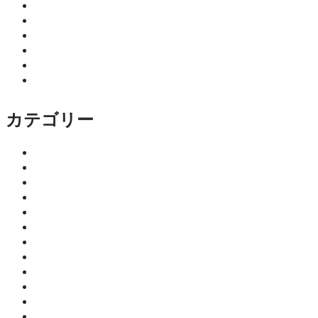
2026年2月
2026年1月
2025年12月
2025年11月
2025年10月
2025年9月
カテゴリー
イベント
ココニア！掲載店
サロン
はるきのちょこっとマネー塾
みっちーの今日食べたくなる活力ご飯
仕事
健康
師範のひとり言
教育・子育て
暮らし
細川 亮のといといといの森
趣味