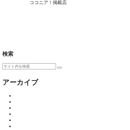
ココニア！掲載店
アロマの効果と正しい使い方｜佐
アロマは癒しだけではありません。佐賀のアロマセラ
きる使い方、予防医療としての可能性までわかりやす
ココニア！掲載店
サロン
健康
暮らし
検索
アーカイブ
2026年8月
2026年7月
2026年6月
2026年5月
2026年4月
2026年3月