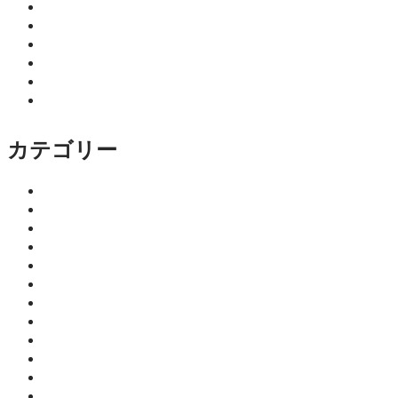
2026年2月
2026年1月
2025年12月
2025年11月
2025年10月
2025年9月
カテゴリー
イベント
ココニア！掲載店
サロン
はるきのちょこっとマネー塾
みっちーの今日食べたくなる活力ご飯
仕事
健康
師範のひとり言
教育・子育て
暮らし
細川 亮のといといといの森
趣味