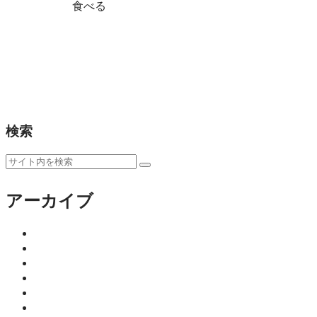
食べる
佐賀で本格和食が楽しめるお店 
佐賀市中央本町「喰道こが」は、旬の食材を使った本
や、気さくなオーナーとの会話も魅力。佐賀で和食を
食べる
検索
アーカイブ
2026年8月
2026年7月
2026年6月
2026年5月
2026年4月
2026年3月