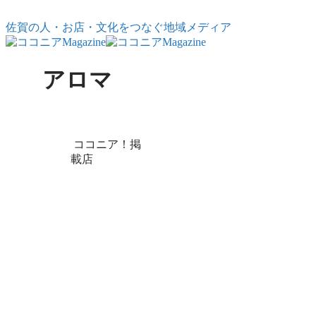
コンテンツへスキップ
佐賀の人・お店・文化をつなぐ地域メディア
アロマ
X
Facebook
はてブ
LINE
コピー
ココニア！掲
載店
アロマの効果と
正しい使い方｜
佐賀のセラピス
トが教える予防
医療の考え方
アロマは癒しだけでは