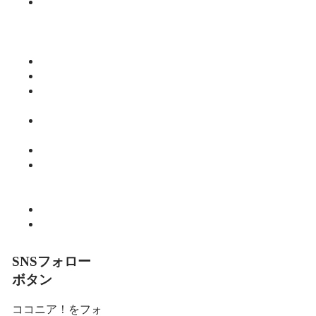
みっちーの
今日食べた
くなる活力
ご飯
仕事
健康
師範のひと
り言
教育・子育
て
暮らし
細川 亮のと
いといとい
の森
趣味
食べる
SNSフォロー
ボタン
ココニア！をフォ