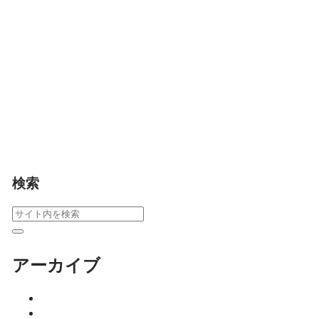
ありません。佐賀のア
ロマセラピスト中尾朱
美さんへの取材をもと
に、精油の正しい選び
方や家庭でできる使い
方、予防医療としての
可能性までわかりやす
く解説します。
ココニア！掲載店
サロ
ン
健康
暮らし
検索
アーカイブ
2026年8月
2026年7月