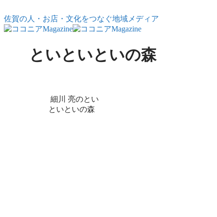
コンテンツへスキップ
佐賀の人・お店・文化をつなぐ地域メディア
といといといの森
X
Facebook
はてブ
LINE
コピー
細川 亮のとい
といといの森
といといとい
の森Vol.7｜母親
は 生んだだけ
で100億点
佐賀駅南口で出会った
一人の母親。40を超え