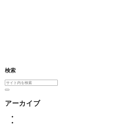
た息子との関係、周囲
からの言葉、自分を責
め続けた人生――。た
だ「そのまんまを聴
く」中で見えてき
た、“母親とは何か”を描
く「といといといの森
Vol.7」。
細川 亮のといといとい
の森
検索
アーカイブ
2026年8月
2026年7月