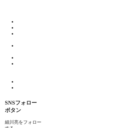
今日食べた
くなる活力
ご飯
仕事
健康
師範のひと
り言
教育・子育
て
暮らし
細川 亮のと
いといとい
の森
趣味
食べる
SNSフォロー
ボタン
細川亮をフォロー