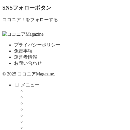
SNSフォローボタン
ココニア！をフォローする
プライバシーポリシー
免責事項
運営者情報
お問い合わせ
© 2025 ココニアMagazine.
メニュー
ココニア！
ココニア！ひろば
食べる・飲む
サロン
教育・子育て
健康
暮らし