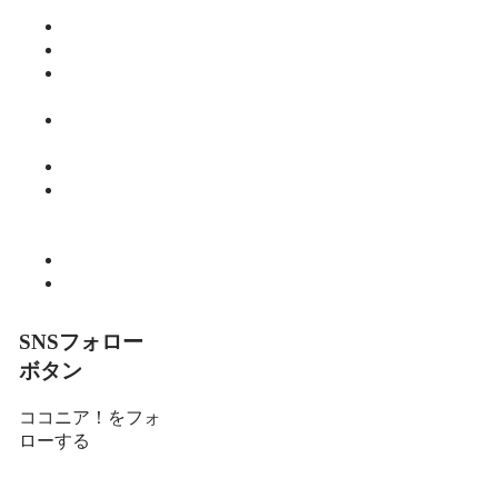
ご飯
仕事
健康
師範のひと
り言
教育・子育
て
暮らし
細川 亮のと
いといとい
の森
趣味
食べる
SNSフォロー
ボタン
ココニア！をフォ
ローする