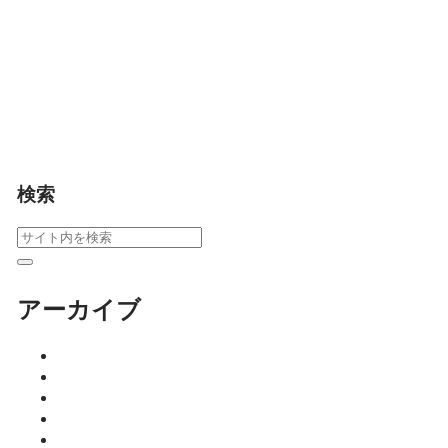
りの意味や、佐嘉神
社・祐徳稲荷・伊勢神
社・與賀神社など佐賀
の神様について丁寧に
解説。正しい初詣の仕
方が分かる記事です。
暮らし
検索
アーカイブ
2026年8月
2026年7月
2026年6月
2026年5月
2026年4月