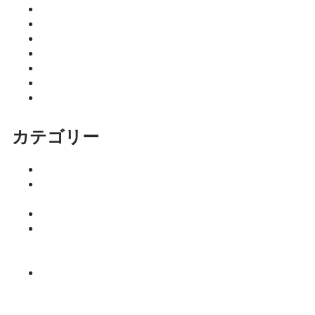
2026年3月
2026年2月
2026年1月
2025年12月
2025年11月
2025年10月
2025年9月
カテゴリー
イベント
ココニア！
掲載店
サロン
はるきのち
ょこっとマ
ネー塾
みっちーの
今日食べた
くなる活力