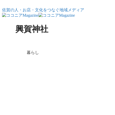
コンテンツへスキップ
佐賀の人・お店・文化をつなぐ地域メディア
興賀神社
X
Facebook
はてブ
LINE
コピー
暮らし
正しい初詣って
なんだろう？
― 新年を整え
るための神社と
の向き合い方
初詣はどこへ参ればい
い？氏神とは？三社参