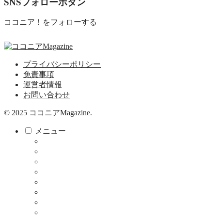
SNSフォローボタン
ココニア！をフォローする
プライバシーポリシー
免責事項
運営者情報
お問い合わせ
© 2025 ココニアMagazine.
メニュー
ココニア！
ココニア！ひろば
食べる・飲む
サロン
教育・子育て
健康
暮らし
お店