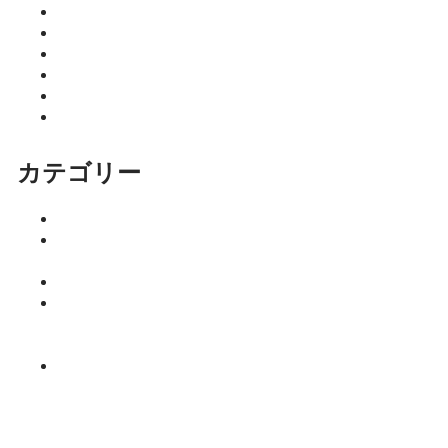
2026年2月
2026年1月
2025年12月
2025年11月
2025年10月
2025年9月
カテゴリー
イベント
ココニア！
掲載店
サロン
はるきのち
ょこっとマ
ネー塾
みっちーの
今日食べた
くなる活力
ご飯