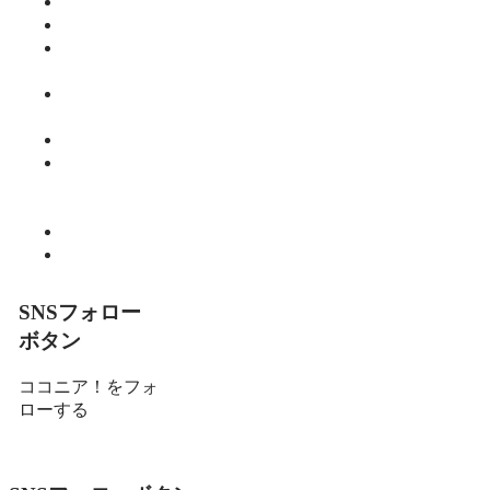
仕事
健康
師範のひと
り言
教育・子育
て
暮らし
細川 亮のと
いといとい
の森
趣味
食べる
SNSフォロー
ボタン
ココニア！をフォ
ローする