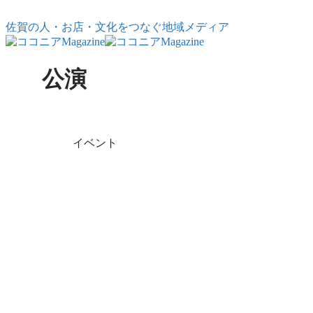
コンテンツへスキップ
佐賀の人・お店・文化をつなぐ地域メディア
公演
X
Facebook
はてブ
LINE
コピー
イベント
KISUリトルア
ンサンブル 第
25回記念公演
子ども達によるヴァイ
オリンとピアノの演奏
で綴る「幸福の王
子」。映像と朗読が融
合した感動のステージ