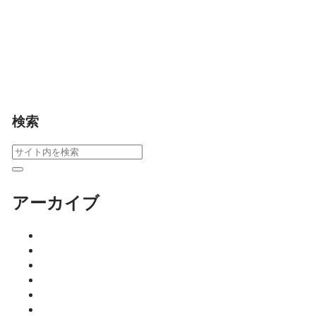
が2025年12月28日、佐
賀市文化会館で開催。
入場無料（招待状制）
でどなたでも楽しめま
す。
イベント
検索
アーカイブ
2026年8月
2026年7月
2026年6月
2026年5月
2026年4月
2026年3月