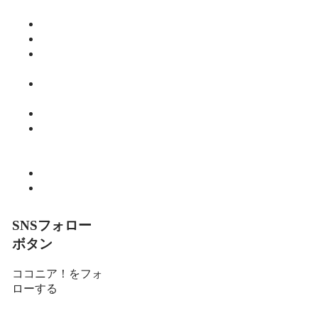
ご飯
仕事
健康
師範のひと
り言
教育・子育
て
暮らし
細川 亮のと
いといとい
の森
趣味
食べる
SNSフォロー
ボタン
ココニア！をフォ
ローする