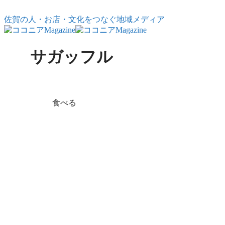
コンテンツへスキップ
佐賀の人・お店・文化をつなぐ地域メディア
サガッフル
X
Facebook
はてブ
LINE
コピー
食べる
佐賀のお土産は
これで決まり！
喜ばれるスイー
ツ4選
佐賀で気軽に渡せる手
土産を探している方
へ。Orange＋のサガッ