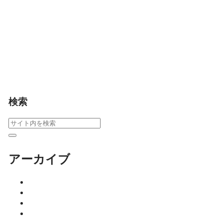
フルや鶴の堂の肉ま
ん、北村堂のサブリ
ナ、いもあめごとうの
飴いもなど、有名すぎ
ないけれど喜ばれる佐
賀スイーツ4選をご紹介
します。
食べる
検索
アーカイブ
2026年8月
2026年7月
2026年6月
2026年5月