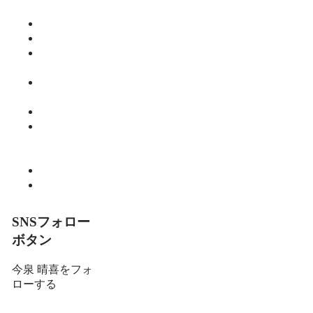
ご飯
仕事
健康
師範のひと
り言
教育・子育
て
暮らし
細川 亮のと
いといとい
の森
趣味
食べる
SNSフォロー
ボタン
今泉 晴喜をフォ
ローする