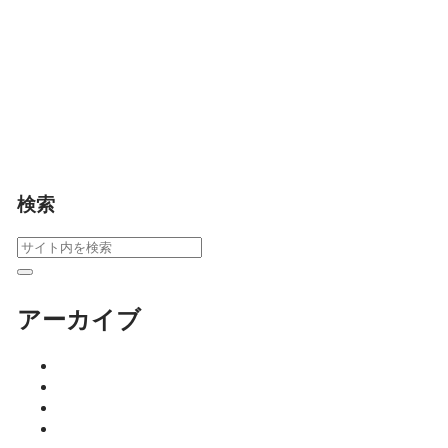
基礎控除や税率、具体
的なシミュレーション
を初心者向けに解説。
課税対象かどうかのチ
ェックと節税対策も詳
しく紹介します。
はるきのちょこっとマ
ネー塾
検索
アーカイブ
2026年8月
2026年7月
2026年6月
2026年5月