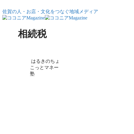
コンテンツへスキップ
佐賀の人・お店・文化をつなぐ地域メディア
相続税
X
Facebook
はてブ
LINE
コピー
はるきのちょ
こっとマネー
塾
相続税はいくら
かかる？初心者
でもわかる基礎
と対策
相続税はいくら必要？