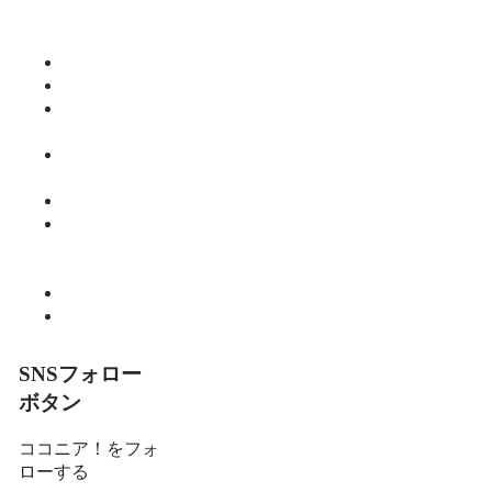
くなる活力
ご飯
仕事
健康
師範のひと
り言
教育・子育
て
暮らし
細川 亮のと
いといとい
の森
趣味
食べる
SNSフォロー
ボタン
ココニア！をフォ
ローする