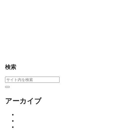
主催の空手道体験会を
開催。佐賀市内の幼児
～小学生が対象で、初
心者も大歓迎。礼儀や
集中力を育みながら、
楽しく身体を動かせる
スポーツ体験イベント
です。
イベント
検索
アーカイブ
2026年8月
2026年7月
2026年6月