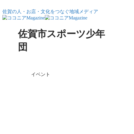
コンテンツへスキップ
佐賀の人・お店・文化をつなぐ地域メディア
佐賀市スポーツ少年
団
X
Facebook
はてブ
LINE
コピー
イベント
令和7年度佐賀
市スポーツ少年
団競技別体験会
｜空手道
佐賀市スポーツ少年団