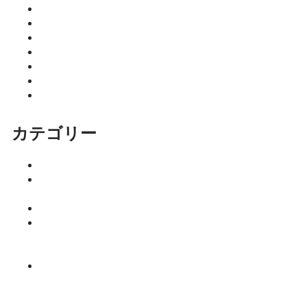
2026年3月
2026年2月
2026年1月
2025年12月
2025年11月
2025年10月
2025年9月
カテゴリー
イベント
ココニア！
掲載店
サロン
はるきのち
ょこっとマ
ネー塾
みっちーの
今日食べた
くなる活力