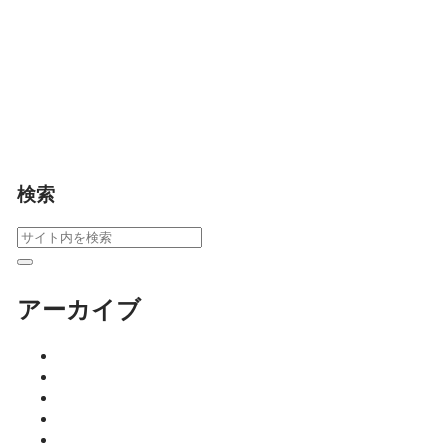
りの意味や、佐嘉神
社・祐徳稲荷・伊勢神
社・與賀神社など佐賀
の神様について丁寧に
解説。正しい初詣の仕
方が分かる記事です。
暮らし
検索
アーカイブ
2026年8月
2026年7月
2026年6月
2026年5月
2026年4月