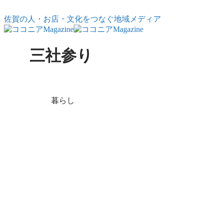
コンテンツへスキップ
佐賀の人・お店・文化をつなぐ地域メディア
三社参り
X
Facebook
はてブ
LINE
コピー
暮らし
正しい初詣って
なんだろう？
― 新年を整え
るための神社と
の向き合い方
初詣はどこへ参ればい
い？氏神とは？三社参