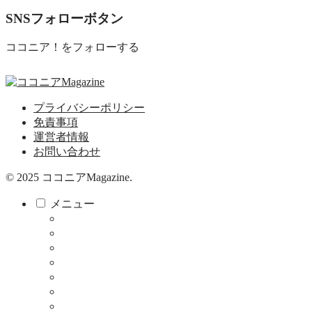
SNSフォローボタン
ココニア！をフォローする
プライバシーポリシー
免責事項
運営者情報
お問い合わせ
© 2025 ココニアMagazine.
メニュー
ココニア！
ココニア！ひろば
食べる・飲む
サロン
教育・子育て
健康
暮らし