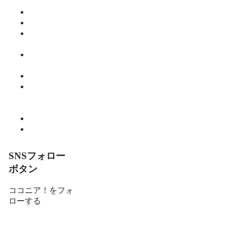
ご飯
仕事
健康
師範のひと
り言
教育・子育
て
暮らし
細川 亮のと
いといとい
の森
趣味
食べる
SNSフォロー
ボタン
ココニア！をフォ
ローする