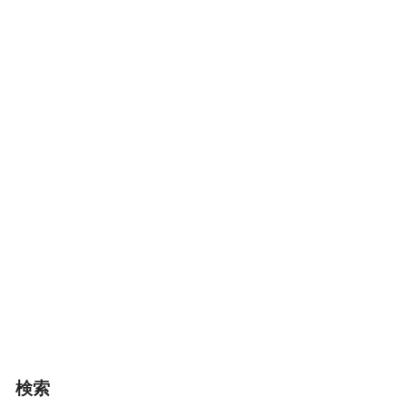
5つの選択肢｜
性格・目的別の
選び方ガイド
佐賀在住の保護者の方
へ。スイミング・ダン
ス・空手・サッカー・
バレエの5種目を、育て
たい力・お子様の性格
別に徹底比較。「礼儀
を身につけさせたい」
「自己表現力を伸ばし
たい」など目的から逆
算できる選び方ガイド
です。佐賀市内のおす
すめ教室情報つき。
教育・子育て
検索