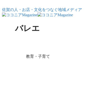
コンテンツへスキップ
佐賀の人・お店・文化をつなぐ地域メディア
バレエ
X
Facebook
はてブ
LINE
コピ
ー
教育・子育て
子どもの心と身
体を大きく育て
る習い事5選
｜“夢中”が成長
を決める――心
と身体を育てる