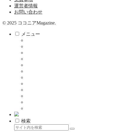
運営者情報
お問い合わせ
© 2025 ココニアMagazine.
メニュー
ココニア！
ココニア！ひろば
食べる・飲む
サロン
教育・子育て
健康
暮らし
お店
仕事
クーポン
メディア掲載について
資料はこちら
検索